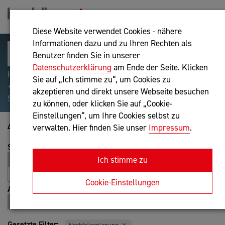
Diese Website verwendet Cookies - nähere
Informationen dazu und zu Ihren Rechten als
Benutzer finden Sie in unserer
Datenschutzerklärung
am Ende der Seite. Klicken
Hilfreiche Suchparameter: Begriff einschließen:
Sie auf „Ich stimme zu“, um Cookies zu
+webshop, Begriff ausschließen: -webshop, Exakter
akzeptieren und direkt unsere Webseite besuchen
Suchbegriff: "internet of things"
zu können, oder klicken Sie auf „Cookie-
Einstellungen“, um Ihre Cookies selbst zu
41-60 von 109
verwalten. Hier finden Sie unser
Impressum
.
Sortierung
Ich stimme zu
Relevanz
Entfernung
A-Z
Z-A
Cookie-Einstellungen
Ansicht
Liste
Karte
Gesetzte Filter: