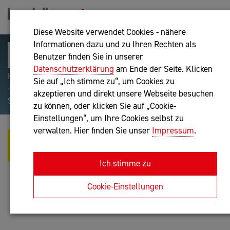
Diese Website verwendet Cookies - nähere
Informationen dazu und zu Ihren Rechten als
Benutzer finden Sie in unserer
Datenschutzerklärung
am Ende der Seite. Klicken
Hilfreiche Suchparameter: Begriff einschließen:
Sie auf „Ich stimme zu“, um Cookies zu
+webshop, Begriff ausschließen: -webshop, Exakter
akzeptieren und direkt unsere Webseite besuchen
Suchbegriff: "internet of things"
zu können, oder klicken Sie auf „Cookie-
Einstellungen“, um Ihre Cookies selbst zu
verwalten. Hier finden Sie unser
Impressum
.
DIGITAL BLOCKS GMBH - WIR
RETTEN DEN MITTELSTAND
Ich stimme zu
Unternehmensberatung
Cookie-Einstellungen
Anfrage oder Rückruf