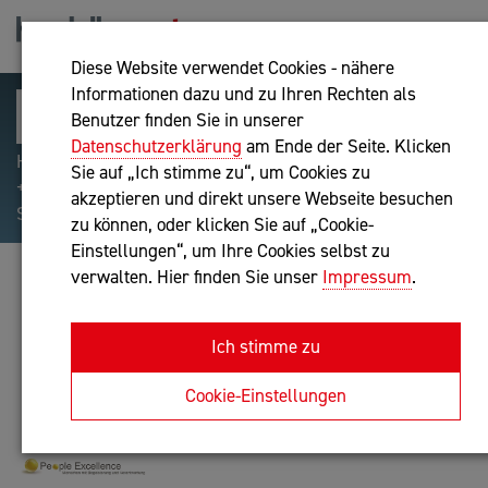
Diese Website verwendet Cookies - nähere
Informationen dazu und zu Ihren Rechten als
Benutzer finden Sie in unserer
Datenschutzerklärung
am Ende der Seite. Klicken
Hilfreiche Suchparameter: Begriff einschließen:
Sie auf „Ich stimme zu“, um Cookies zu
+webshop, Begriff ausschließen: -webshop, Exakter
akzeptieren und direkt unsere Webseite besuchen
Suchbegriff: "internet of things"
zu können, oder klicken Sie auf „Cookie-
Einstellungen“, um Ihre Cookies selbst zu
verwalten. Hier finden Sie unser
Impressum
.
ELISABETH KRENNHUBER E.U.
Unternehmensberatung
Ich stimme zu
Anfrage oder Rückruf
Cookie-Einstellungen