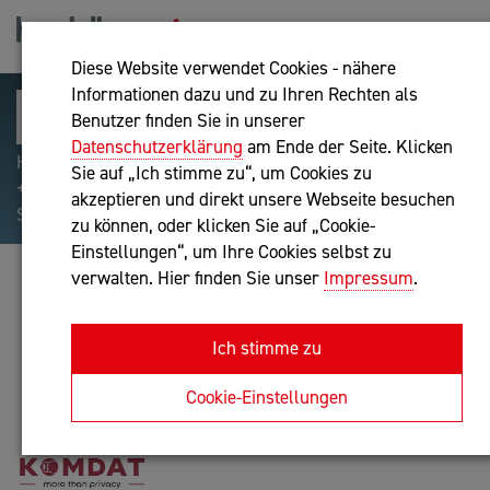
Diese Website verwendet Cookies - nähere
Informationen dazu und zu Ihren Rechten als
Benutzer finden Sie in unserer
Datenschutzerklärung
am Ende der Seite. Klicken
Hilfreiche Suchparameter: Begriff einschließen:
Sie auf „Ich stimme zu“, um Cookies zu
+webshop, Begriff ausschließen: -webshop, Exakter
akzeptieren und direkt unsere Webseite besuchen
Suchbegriff: "internet of things"
zu können, oder klicken Sie auf „Cookie-
Einstellungen“, um Ihre Cookies selbst zu
verwalten. Hier finden Sie unser
Impressum
.
KOMDAT DATENSCHUTZ GMBH
Unternehmensberatung, IT-Dienstleistung
Ich stimme zu
Anfrage oder Rückruf
Cookie-Einstellungen