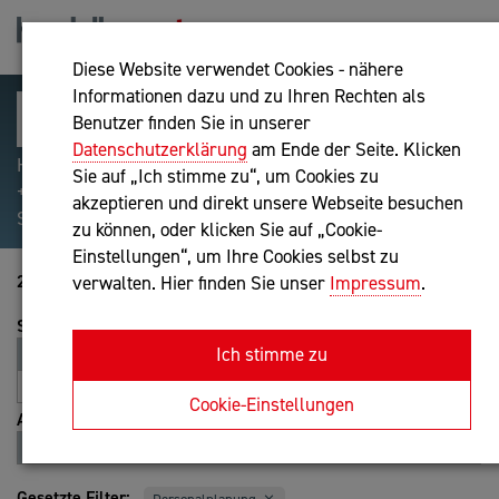
Diese Website verwendet Cookies - nähere
Informationen dazu und zu Ihren Rechten als
Benutzer finden Sie in unserer
Datenschutzerklärung
am Ende der Seite. Klicken
Hilfreiche Suchparameter: Begriff einschließen:
Sie auf „Ich stimme zu“, um Cookies zu
+webshop, Begriff ausschließen: -webshop, Exakter
akzeptieren und direkt unsere Webseite besuchen
Suchbegriff: "internet of things"
zu können, oder klicken Sie auf „Cookie-
Einstellungen“, um Ihre Cookies selbst zu
21-40 von 83
verwalten. Hier finden Sie unser
Impressum
.
Sortierung
Ich stimme zu
Relevanz
Entfernung
A-Z
Z-A
Cookie-Einstellungen
Ansicht
Liste
Karte
Gesetzte Filter: