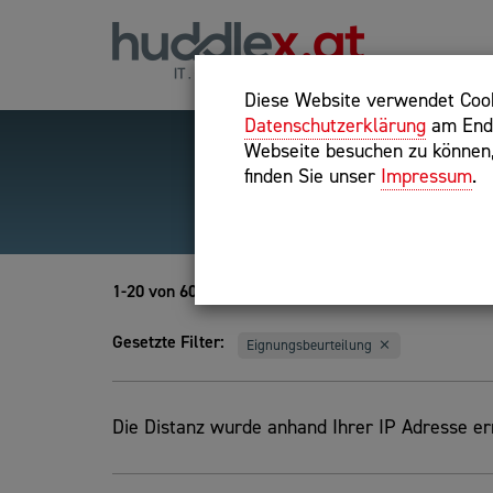
Diese Website verwendet Cooki
Datenschutzerklärung
am Ende
Webseite besuchen zu können, 
finden Sie unser
Impressum
.
Hilfreiche Suchparameter
Exakter Suchbegriff: "inte
1-20 von 60
Gesetzte Filter:
Eignungsbeurteilung
Die Distanz wurde anhand Ihrer IP Adresse erm