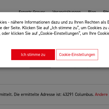
Experts Groups
Veranstaltungen
Blog
Fö
es - nähere Informationen dazu und zu Ihren Rechten als B
 der Seite. Klicken Sie auf „Ich stimme zu“, um Cookies zu 
oder klicken Sie auf „Cookie-Einstellungen“, um Ihre Cookie
: Begriff einschließen: +webshop, Begriff ausschließen: -we
rnet of things"
Ich stimme zu
Cookie-Einstellungen
Sortierung
Relevanz
Entfernung
A-Z
Z-A
ittelt. Die ermittelte Adresse ist: 43291 Columbus.
Andere