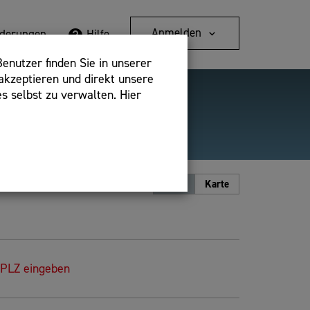
Anmelden
rderungen
Hilfe
enutzer finden Sie in unserer
akzeptieren und direkt unsere
s selbst zu verwalten. Hier
Detailsuche
bshop,
Ansicht
Liste
Karte
 PLZ eingeben