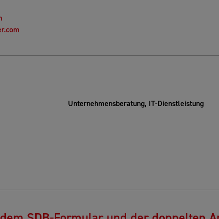
m
er.com
Unternehmensberatung, IT-Dienstleistung
it dem SDB-Formular und der doppelten A