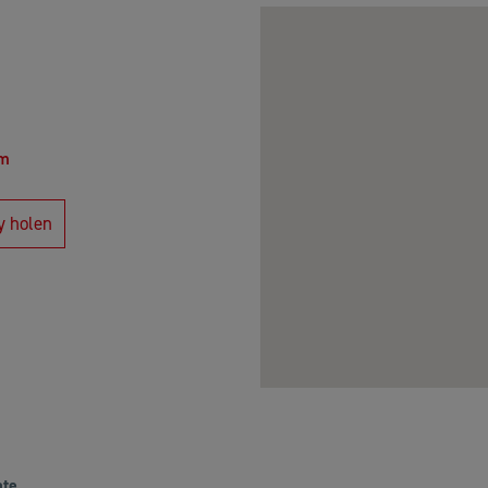
om
y holen
ate