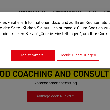
Experts Groups
Veranstaltungen
Blog
Fö
es - nähere Informationen dazu und zu Ihren Rechten als B
 der Seite. Klicken Sie auf „Ich stimme zu“, um Cookies zu 
oder klicken Sie auf „Cookie-Einstellungen“, um Ihre Cookie
: Begriff einschließen: +webshop, Begriff ausschließen: -we
rnet of things"
Ich stimme zu
Cookie-Einstellungen
OD COACHING AND CONSULTI
Unternehmensberatung
Anfrage oder Rückruf