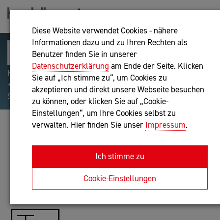
Diese Website verwendet Cookies - nähere
Informationen dazu und zu Ihren Rechten als
Benutzer finden Sie in unserer
Datenschutzerklärung
am Ende der Seite. Klicken
Hilfreiche Suchparameter: Begriff einschließen:
Sie auf „Ich stimme zu“, um Cookies zu
+webshop, Begriff ausschließen: -webshop, Exakter
akzeptieren und direkt unsere Webseite besuchen
Suchbegriff: "internet of things"
zu können, oder klicken Sie auf „Cookie-
Einstellungen“, um Ihre Cookies selbst zu
verwalten. Hier finden Sie unser
Impressum
.
THOMAS LUMETSBERGER, BSC.
Unternehmensberatung
Ich stimme zu
Anfrage oder Rückruf
Cookie-Einstellungen