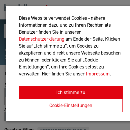
Diese Website verwendet Cookies - nähere
Informationen dazu und zu Ihren Rechten als
Benutzer finden Sie in unserer
Datenschutzerklärung
am Ende der Seite. Klicken
Hilfreiche Suchparameter: Begriff einschließen:
Sie auf „Ich stimme zu“, um Cookies zu
+webshop, Begriff ausschließen: -webshop, Exakter
akzeptieren und direkt unsere Webseite besuchen
Suchbegriff: "internet of things"
zu können, oder klicken Sie auf „Cookie-
Einstellungen“, um Ihre Cookies selbst zu
181-200 von 221
verwalten. Hier finden Sie unser
Impressum
.
Sortierung
Ich stimme zu
Relevanz
Entfernung
A-Z
Z-A
Cookie-Einstellungen
Ansicht
Liste
Karte
Gesetzte Filter: