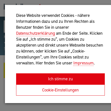
Diese Website verwendet Cookies - nähere
Informationen dazu und zu Ihren Rechten als
Benutzer finden Sie in unserer
Datenschutzerklärung
am Ende der Seite. Klicken
Hilfreiche Suchparameter: Begriff einschließen:
Sie auf „Ich stimme zu“, um Cookies zu
+webshop, Begriff ausschließen: -webshop, Exakter
akzeptieren und direkt unsere Webseite besuchen
Suchbegriff: "internet of things"
zu können, oder klicken Sie auf „Cookie-
Einstellungen“, um Ihre Cookies selbst zu
verwalten. Hier finden Sie unser
Impressum
.
ROLAND GREIFENEDER, MSC. -
ERA GROUP
Ich stimme zu
Unternehmensberatung
Cookie-Einstellungen
Anfrage oder Rückruf