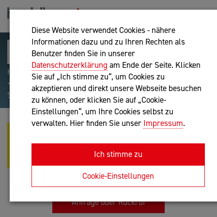
Diese Website verwendet Cookies - nähere
Informationen dazu und zu Ihren Rechten als
Benutzer finden Sie in unserer
Datenschutzerklärung
am Ende der Seite. Klicken
Hilfreiche Suchparameter: Begriff einschließen:
Sie auf „Ich stimme zu“, um Cookies zu
+webshop, Begriff ausschließen: -webshop, Exakter
akzeptieren und direkt unsere Webseite besuchen
Suchbegriff: "internet of things"
zu können, oder klicken Sie auf „Cookie-
Einstellungen“, um Ihre Cookies selbst zu
verwalten. Hier finden Sie unser
Impressum
.
MAG. HANNELORE CHRISTIANE
STRUGER-WANIEK - STRUGER-
Ich stimme zu
CONSULT
Unternehmensberatung
Cookie-Einstellungen
Anfrage oder Rückruf