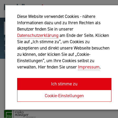
Diese Website verwendet Cookies - nähere
Informationen dazu und zu Ihren Rechten als
Benutzer finden Sie in unserer
Datenschutzerklärung
am Ende der Seite. Klicken
Hilfreiche Suchparameter: Begriff einschließen:
Sie auf „Ich stimme zu“, um Cookies zu
+webshop, Begriff ausschließen: -webshop, Exakter
akzeptieren und direkt unsere Webseite besuchen
Suchbegriff: "internet of things"
zu können, oder klicken Sie auf „Cookie-
Einstellungen“, um Ihre Cookies selbst zu
verwalten. Hier finden Sie unser
Impressum
.
DR. ALBIN ALOIS WALCHSHOFER
Unternehmensberatung, IT-Dienstleistung
Ich stimme zu
Anfrage oder Rückruf
Cookie-Einstellungen