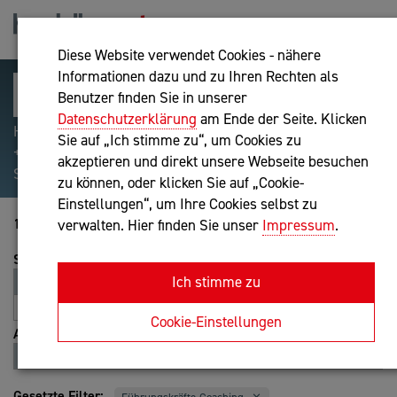
Diese Website verwendet Cookies - nähere
Informationen dazu und zu Ihren Rechten als
Benutzer finden Sie in unserer
Datenschutzerklärung
am Ende der Seite. Klicken
Hilfreiche Suchparameter: Begriff einschließen:
Sie auf „Ich stimme zu“, um Cookies zu
+webshop, Begriff ausschließen: -webshop, Exakter
akzeptieren und direkt unsere Webseite besuchen
Suchbegriff: "internet of things"
zu können, oder klicken Sie auf „Cookie-
Einstellungen“, um Ihre Cookies selbst zu
161-179 von 179
verwalten. Hier finden Sie unser
Impressum
.
Sortierung
Ich stimme zu
Relevanz
Entfernung
A-Z
Z-A
Cookie-Einstellungen
Ansicht
Liste
Karte
Gesetzte Filter: