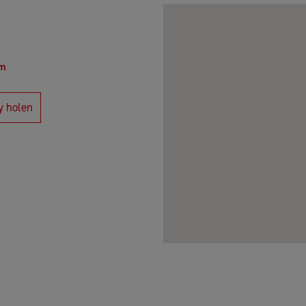
om
y holen