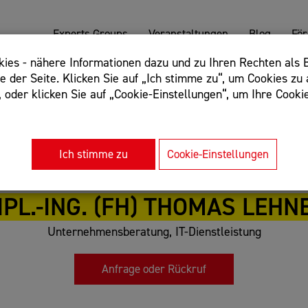
Experts Groups
Veranstaltungen
Blog
Fö
es - nähere Informationen dazu und zu Ihren Rechten als B
 der Seite. Klicken Sie auf „Ich stimme zu“, um Cookies zu 
oder klicken Sie auf „Cookie-Einstellungen“, um Ihre Cookie
: Begriff einschließen: +webshop, Begriff ausschließen: -we
rnet of things"
Ich stimme zu
Cookie-Einstellungen
IPL.-ING. (FH) THOMAS LEHN
Unternehmensberatung, IT-Dienstleistung
Anfrage oder Rückruf