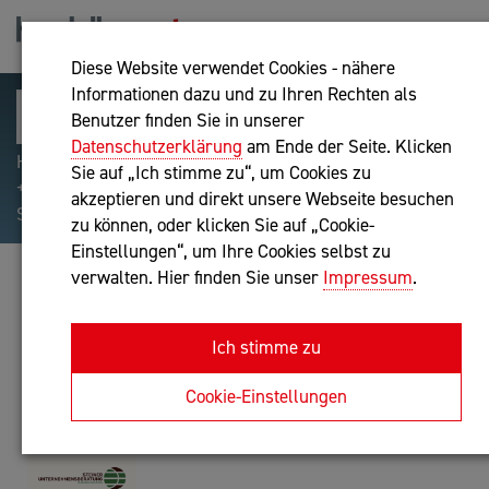
Diese Website verwendet Cookies - nähere
Informationen dazu und zu Ihren Rechten als
Benutzer finden Sie in unserer
Datenschutzerklärung
am Ende der Seite. Klicken
Hilfreiche Suchparameter: Begriff einschließen:
Sie auf „Ich stimme zu“, um Cookies zu
+webshop, Begriff ausschließen: -webshop, Exakter
akzeptieren und direkt unsere Webseite besuchen
Suchbegriff: "internet of things"
zu können, oder klicken Sie auf „Cookie-
Einstellungen“, um Ihre Cookies selbst zu
verwalten. Hier finden Sie unser
Impressum
.
BERNHARD STEINER
Unternehmensberatung
Ich stimme zu
Anfrage oder Rückruf
Cookie-Einstellungen