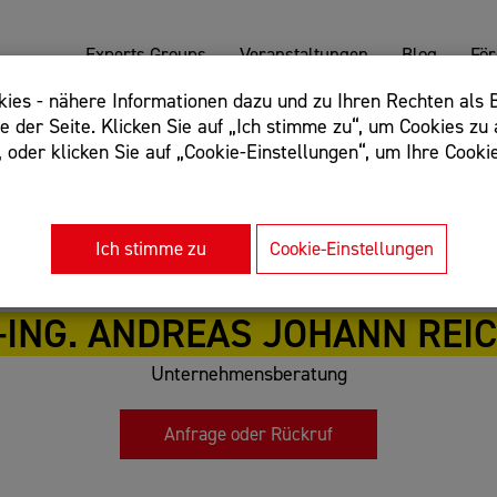
Experts Groups
Veranstaltungen
Blog
Fö
es - nähere Informationen dazu und zu Ihren Rechten als B
 der Seite. Klicken Sie auf „Ich stimme zu“, um Cookies zu 
oder klicken Sie auf „Cookie-Einstellungen“, um Ihre Cookie
: Begriff einschließen: +webshop, Begriff ausschließen: -we
rnet of things"
Ich stimme zu
Cookie-Einstellungen
.-ING. ANDREAS JOHANN REI
Unternehmensberatung
Anfrage oder Rückruf