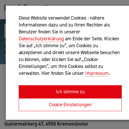
Diese Website verwendet Cookies - nähere
Informationen dazu und zu Ihren Rechten als
Benutzer finden Sie in unserer
Datenschutzerklärung
am Ende der Seite. Klicken
Hilfreiche Suchparameter: Begriff einschließen:
Sie auf „Ich stimme zu“, um Cookies zu
+webshop, Begriff ausschließen: -webshop, Exakter
akzeptieren und direkt unsere Webseite besuchen
Suchbegriff: "internet of things"
zu können, oder klicken Sie auf „Cookie-
Einstellungen“, um Ihre Cookies selbst zu
verwalten. Hier finden Sie unser
Impressum
.
THOR LEADERSHIP GMBH
Unternehmensberatung
Ich stimme zu
Anfrage oder Rückruf
Cookie-Einstellungen
Gustermairberg 47,
4550 Kremsmünster