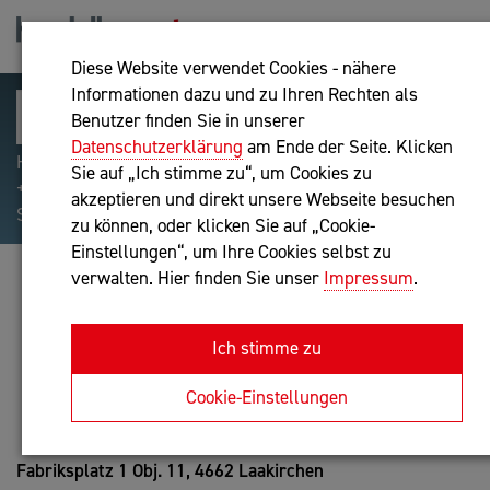
Diese Website verwendet Cookies - nähere
Informationen dazu und zu Ihren Rechten als
Benutzer finden Sie in unserer
Datenschutzerklärung
am Ende der Seite. Klicken
Hilfreiche Suchparameter: Begriff einschließen:
Sie auf „Ich stimme zu“, um Cookies zu
+webshop, Begriff ausschließen: -webshop, Exakter
akzeptieren und direkt unsere Webseite besuchen
Suchbegriff: "internet of things"
zu können, oder klicken Sie auf „Cookie-
Einstellungen“, um Ihre Cookies selbst zu
verwalten. Hier finden Sie unser
Impressum
.
HELMUT MAYRHOFER
Unternehmensberatung
Ich stimme zu
Anfrage oder Rückruf
Cookie-Einstellungen
Fabriksplatz 1 Obj. 11,
4662 Laakirchen