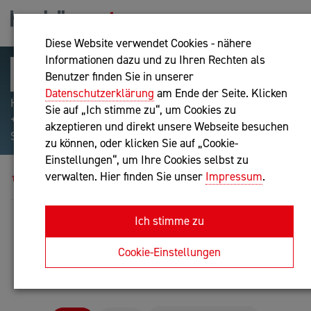
Diese Website verwendet Cookies - nähere
Informationen dazu und zu Ihren Rechten als
Benutzer finden Sie in unserer
Datenschutzerklärung
am Ende der Seite. Klicken
Hilfreiche Suchparameter: Begriff einschließen:
Sie auf „Ich stimme zu“, um Cookies zu
+webshop, Begriff ausschließen: -webshop, Exakter
akzeptieren und direkt unsere Webseite besuchen
Suchbegriff: "internet of things"
zu können, oder klicken Sie auf „Cookie-
Einstellungen“, um Ihre Cookies selbst zu
Blog
verwalten. Hier finden Sie unser
Impressum
.
Ich stimme zu
BLOG DER IT-,
UNTERNEHMENSBERATER- &
Cookie-Einstellungen
BUCHHALTER-BRANCHE