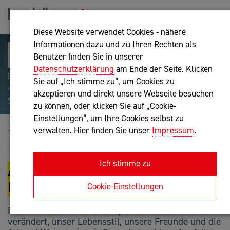
Diese Website verwendet Cookies - nähere
Informationen dazu und zu Ihren Rechten als
Benutzer finden Sie in unserer
Datenschutzerklärung
am Ende der Seite. Klicken
Hilfreiche Suchparameter: Begriff einschließen:
Sie auf „Ich stimme zu“, um Cookies zu
+webshop, Begriff ausschließen: -webshop, Exakter
akzeptieren und direkt unsere Webseite besuchen
Suchbegriff: "internet of things"
zu können, oder klicken Sie auf „Cookie-
Einstellungen“, um Ihre Cookies selbst zu
Blog
Auf Wiedersehen, Work-Life Balance
verwalten. Hier finden Sie unser
Impressum
.
Ich stimme zu
AUF WIEDERSEHEN, WORK-LIFE
BALANCE
Cookie-Einstellungen
Die Welt hat sich verändert, unser Leben hat sich
verändert, unser Lebensstil, unsere Freunde und die