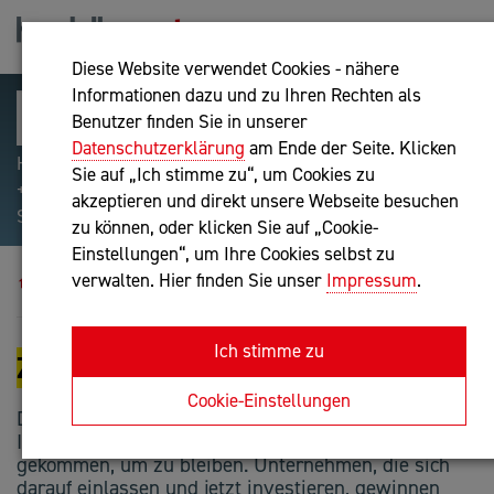
Diese Website verwendet Cookies - nähere
Informationen dazu und zu Ihren Rechten als
Benutzer finden Sie in unserer
Datenschutzerklärung
am Ende der Seite. Klicken
Hilfreiche Suchparameter: Begriff einschließen:
Sie auf „Ich stimme zu“, um Cookies zu
+webshop, Begriff ausschließen: -webshop, Exakter
akzeptieren und direkt unsere Webseite besuchen
Suchbegriff: "internet of things"
zu können, oder klicken Sie auf „Cookie-
Einstellungen“, um Ihre Cookies selbst zu
Blog
Zeit für einen Gamechanger
verwalten. Hier finden Sie unser
Impressum
.
Ich stimme zu
ZEIT FÜR EINEN GAMECHANGER
Cookie-Einstellungen
DIGITALISIERUNG. Virtual-Reality, Künstliche
Intelligenz, Automatisierung und Co. sind
gekommen, um zu bleiben. Unternehmen, die sich
darauf einlassen und jetzt investieren, gewinnen