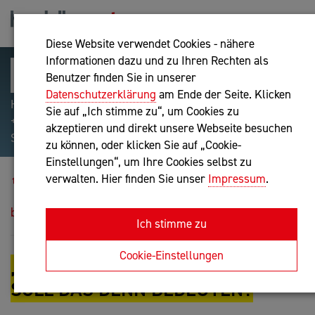
Diese Website verwendet Cookies - nähere
Informationen dazu und zu Ihren Rechten als
Benutzer finden Sie in unserer
Datenschutzerklärung
am Ende der Seite. Klicken
Hilfreiche Suchparameter: Begriff einschließen:
Sie auf „Ich stimme zu“, um Cookies zu
+webshop, Begriff ausschließen: -webshop, Exakter
akzeptieren und direkt unsere Webseite besuchen
Suchbegriff: "internet of things"
zu können, oder klicken Sie auf „Cookie-
Einstellungen“, um Ihre Cookies selbst zu
Blog
verwalten. Hier finden Sie unser
Impressum
.
„Triple-Double-You“ - Hä? Was soll das denn
bedeuten?
Ich stimme zu
Cookie-Einstellungen
„TRIPLE-DOUBLE-YOU“ - HÄ? WAS
SOLL DAS DENN BEDEUTEN?