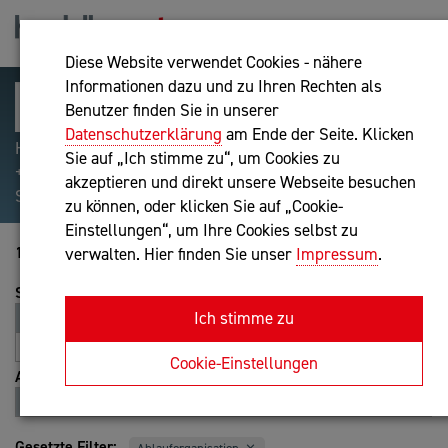
Diese Website verwendet Cookies - nähere
Informationen dazu und zu Ihren Rechten als
Benutzer finden Sie in unserer
Datenschutzerklärung
am Ende der Seite. Klicken
Hilfreiche Suchparameter: Begriff einschließen:
Sie auf „Ich stimme zu“, um Cookies zu
+webshop, Begriff ausschließen: -webshop, Exakter
akzeptieren und direkt unsere Webseite besuchen
Suchbegriff: "internet of things"
zu können, oder klicken Sie auf „Cookie-
Einstellungen“, um Ihre Cookies selbst zu
1-20 von 430
verwalten. Hier finden Sie unser
Impressum
.
Sortierung
Ich stimme zu
Relevanz
Entfernung
A-Z
Z-A
Cookie-Einstellungen
Ansicht
Liste
Karte
Gesetzte Filter: