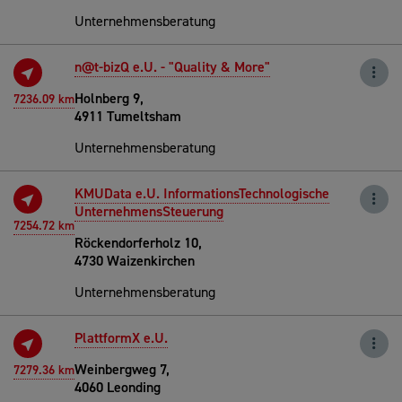
Unternehmensberatung
n@t-bizQ e.U. - "Quality & More"
Holnberg 9,
7236.09 km
4911 Tumeltsham
Unternehmensberatung
KMUData e.U. InformationsTechnologische
UnternehmensSteuerung
7254.72 km
Röckendorferholz 10,
4730 Waizenkirchen
Unternehmensberatung
PlattformX e.U.
Weinbergweg 7,
7279.36 km
4060 Leonding