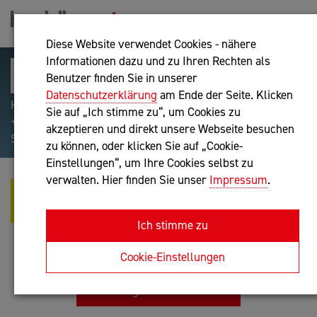
Diese Website verwendet Cookies - nähere
Informationen dazu und zu Ihren Rechten als
Benutzer finden Sie in unserer
Datenschutzerklärung
am Ende der Seite. Klicken
Hilfreiche Suchparameter: Begriff einschließen:
Sie auf „Ich stimme zu“, um Cookies zu
+webshop, Begriff ausschließen: -webshop, Exakter
akzeptieren und direkt unsere Webseite besuchen
Suchbegriff: "internet of things"
zu können, oder klicken Sie auf „Cookie-
Einstellungen“, um Ihre Cookies selbst zu
verwalten. Hier finden Sie unser
Impressum
.
ECC ECOCARE
WIRTSCHAFTSBERATUNG GMBH
Ich stimme zu
Personalverrechner nach BibuG, Unternehmensberatung,
Buchhaltung nach BibuG
Cookie-Einstellungen
Anfrage oder Rückruf