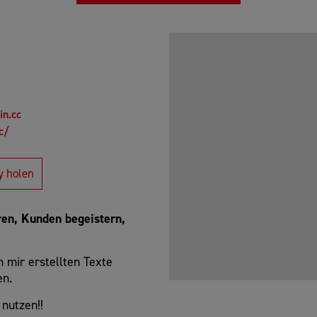
in.cc
c/
y holen
ren, Kunden begeistern,
n mir erstellten Texte
en.
 nutzen!!