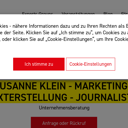
Experts Groups
Veranstaltungen
Blog
Fö
es - nähere Informationen dazu und zu Ihren Rechten als B
 der Seite. Klicken Sie auf „Ich stimme zu“, um Cookies zu 
oder klicken Sie auf „Cookie-Einstellungen“, um Ihre Cookie
: Begriff einschließen: +webshop, Begriff ausschließen: -we
rnet of things"
Ich stimme zu
Cookie-Einstellungen
SUSANNE KLEIN - MARKETING
XTERSTELLUNG - JOURNALIS
Unternehmensberatung
Anfrage oder Rückruf