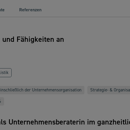
ate
Referenzen
n und Fähigkeiten an
istik
nschließlich der Unternehmensorganisation
Strategie- & Organis
6
 als Unternehmensberaterin im ganzheitl