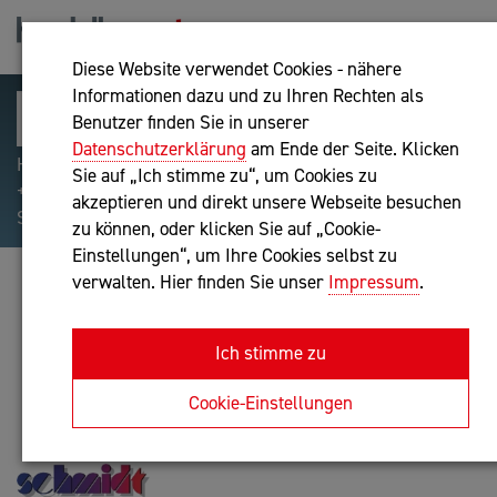
Diese Website verwendet Cookies - nähere
Informationen dazu und zu Ihren Rechten als
Benutzer finden Sie in unserer
Datenschutzerklärung
am Ende der Seite. Klicken
Hilfreiche Suchparameter: Begriff einschließen:
Sie auf „Ich stimme zu“, um Cookies zu
+webshop, Begriff ausschließen: -webshop, Exakter
akzeptieren und direkt unsere Webseite besuchen
Suchbegriff: "internet of things"
zu können, oder klicken Sie auf „Cookie-
Einstellungen“, um Ihre Cookies selbst zu
verwalten. Hier finden Sie unser
Impressum
.
GEROLD SCHMIDT
IT-Dienstleistung
Ich stimme zu
Anfrage oder Rückruf
Cookie-Einstellungen