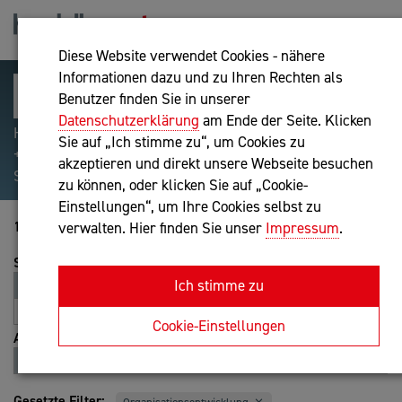
Diese Website verwendet Cookies - nähere
Informationen dazu und zu Ihren Rechten als
Benutzer finden Sie in unserer
Datenschutzerklärung
am Ende der Seite. Klicken
Hilfreiche Suchparameter: Begriff einschließen:
Sie auf „Ich stimme zu“, um Cookies zu
+webshop, Begriff ausschließen: -webshop, Exakter
akzeptieren und direkt unsere Webseite besuchen
Suchbegriff: "internet of things"
zu können, oder klicken Sie auf „Cookie-
Einstellungen“, um Ihre Cookies selbst zu
1-20 von 40
verwalten. Hier finden Sie unser
Impressum
.
Sortierung
Ich stimme zu
Relevanz
Entfernung
A-Z
Z-A
Cookie-Einstellungen
Ansicht
Liste
Karte
Gesetzte Filter: