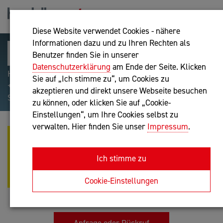
Diese Website verwendet Cookies - nähere
Informationen dazu und zu Ihren Rechten als
Benutzer finden Sie in unserer
Datenschutzerklärung
am Ende der Seite. Klicken
Hilfreiche Suchparameter: Begriff einschließen:
Sie auf „Ich stimme zu“, um Cookies zu
+webshop, Begriff ausschließen: -webshop, Exakter
akzeptieren und direkt unsere Webseite besuchen
Suchbegriff: "internet of things"
zu können, oder klicken Sie auf „Cookie-
Einstellungen“, um Ihre Cookies selbst zu
verwalten. Hier finden Sie unser
Impressum
.
MAG. DORIS SCHARL-BORSODI,
PMM - DIEBORSODI BERATUNG I
Ich stimme zu
COACHING I MEDIATION I
TRAINING
Cookie-Einstellungen
Unternehmensberatung
Anfrage oder Rückruf