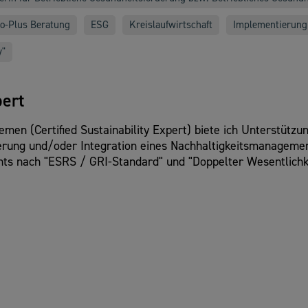
o-Plus Beratung
ESG
Kreislaufwirtschaft
Implementierung 
y"
pert
themen (Certified Sustainability Expert) biete ich Unterstüt
ktierung und/oder Integration eines Nachhaltigkeitsmanagem
chts nach "ESRS / GRI-Standard" und "Doppelter Wesentlichke