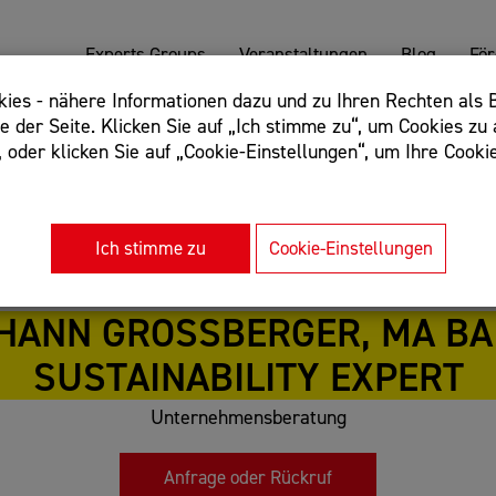
Experts Groups
Veranstaltungen
Blog
Fö
es - nähere Informationen dazu und zu Ihren Rechten als B
 der Seite. Klicken Sie auf „Ich stimme zu“, um Cookies zu 
oder klicken Sie auf „Cookie-Einstellungen“, um Ihre Cookie
: Begriff einschließen: +webshop, Begriff ausschließen: -we
rnet of things"
Ich stimme zu
Cookie-Einstellungen
HANN GROSSBERGER, MA BA - 
USTAINABILITY EXPERT
Unternehmensberatung
Anfrage oder Rückruf