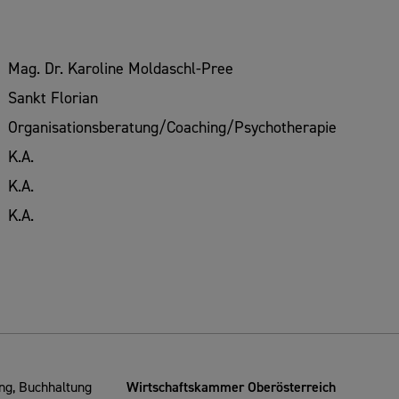
Mag. Dr. Karoline Moldaschl-Pree
Sankt Florian
Organisationsberatung/Coaching/Psychotherapie
K.A.
K.A.
K.A.
g, Buchhaltung
Wirtschaftskammer Oberösterreich