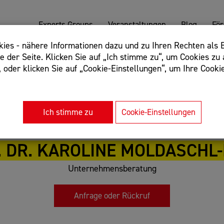
Experts Groups
Veranstaltungen
Blog
Fö
es - nähere Informationen dazu und zu Ihren Rechten als B
 der Seite. Klicken Sie auf „Ich stimme zu“, um Cookies zu 
oder klicken Sie auf „Cookie-Einstellungen“, um Ihre Cookie
: Begriff einschließen: +webshop, Begriff ausschließen: -we
rnet of things"
Ich stimme zu
Cookie-Einstellungen
 DR. KAROLINE MOLDASCHL
Unternehmensberatung
Anfrage oder Rückruf