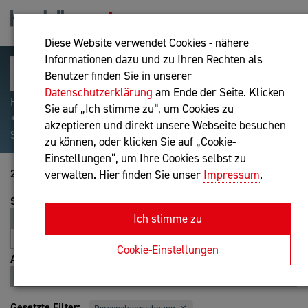
Diese Website verwendet Cookies - nähere
Informationen dazu und zu Ihren Rechten als
Benutzer finden Sie in unserer
Datenschutzerklärung
am Ende der Seite. Klicken
Hilfreiche Suchparameter: Begriff einschließen:
Sie auf „Ich stimme zu“, um Cookies zu
+webshop, Begriff ausschließen: -webshop, Exakter
akzeptieren und direkt unsere Webseite besuchen
Suchbegriff: "internet of things"
zu können, oder klicken Sie auf „Cookie-
Einstellungen“, um Ihre Cookies selbst zu
21-40 von 49
verwalten. Hier finden Sie unser
Impressum
.
Sortierung
Ich stimme zu
Relevanz
Entfernung
A-Z
Z-A
Cookie-Einstellungen
Ansicht
Liste
Karte
Gesetzte Filter: