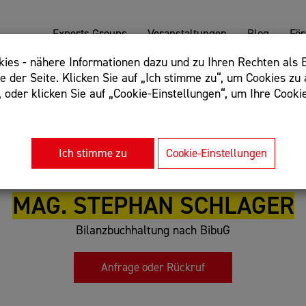
Experts Groups
Veranstaltungen
Blog
Fö
es - nähere Informationen dazu und zu Ihren Rechten als B
 der Seite. Klicken Sie auf „Ich stimme zu“, um Cookies zu 
oder klicken Sie auf „Cookie-Einstellungen“, um Ihre Cookie
: Begriff einschließen: +webshop, Begriff ausschließen: -we
rnet of things"
Ich stimme zu
Cookie-Einstellungen
MAG. STEPHAN SCHLAGER
Bilanzbuchhaltung nach BibuG
Anfrage oder Rückruf