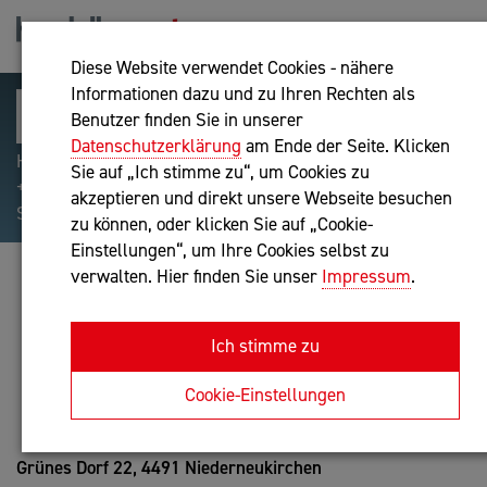
Diese Website verwendet Cookies - nähere
Informationen dazu und zu Ihren Rechten als
Benutzer finden Sie in unserer
Datenschutzerklärung
am Ende der Seite. Klicken
Hilfreiche Suchparameter: Begriff einschließen:
Sie auf „Ich stimme zu“, um Cookies zu
+webshop, Begriff ausschließen: -webshop, Exakter
akzeptieren und direkt unsere Webseite besuchen
Suchbegriff: "internet of things"
zu können, oder klicken Sie auf „Cookie-
Einstellungen“, um Ihre Cookies selbst zu
verwalten. Hier finden Sie unser
Impressum
.
FERRARI KG
Personalverrechner nach BibuG, Buchhaltung nach BibuG
Ich stimme zu
Anfrage oder Rückruf
Cookie-Einstellungen
Grünes Dorf 22,
4491 Niederneukirchen