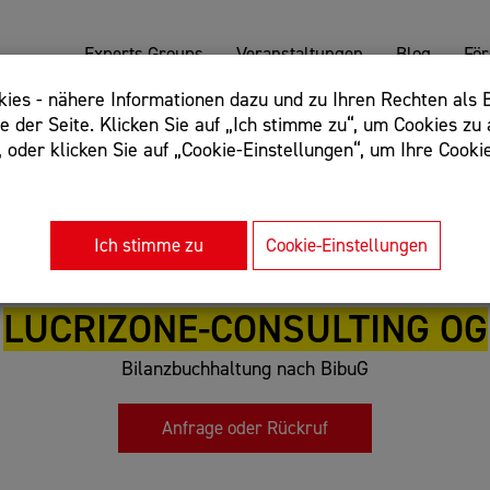
Experts Groups
Veranstaltungen
Blog
Fö
es - nähere Informationen dazu und zu Ihren Rechten als B
 der Seite. Klicken Sie auf „Ich stimme zu“, um Cookies zu 
oder klicken Sie auf „Cookie-Einstellungen“, um Ihre Cookie
: Begriff einschließen: +webshop, Begriff ausschließen: -we
rnet of things"
Ich stimme zu
Cookie-Einstellungen
LUCRIZONE-CONSULTING OG
Bilanzbuchhaltung nach BibuG
Anfrage oder Rückruf