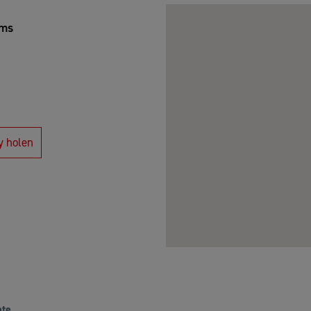
ems
y holen
ate