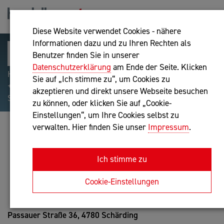
Diese Website verwendet Cookies - nähere
Informationen dazu und zu Ihren Rechten als
Benutzer finden Sie in unserer
Datenschutzerklärung
am Ende der Seite. Klicken
Hilfreiche Suchparameter: Begriff einschließen:
Sie auf „Ich stimme zu“, um Cookies zu
+webshop, Begriff ausschließen: -webshop, Exakter
akzeptieren und direkt unsere Webseite besuchen
Suchbegriff: "internet of things"
zu können, oder klicken Sie auf „Cookie-
Einstellungen“, um Ihre Cookies selbst zu
verwalten. Hier finden Sie unser
Impressum
.
MONIKA SPRINGER
Personalverrechner nach BibuG, Buchhaltung nach BibuG
Ich stimme zu
Anfrage oder Rückruf
Cookie-Einstellungen
Passauer Straße 36,
4780 Schärding