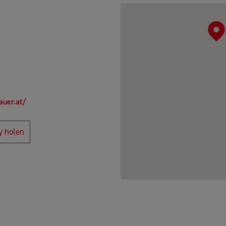
auer.at/
y holen