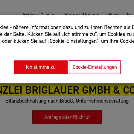
Experts Groups
Veranstaltungen
Blog
Fö
es - nähere Informationen dazu und zu Ihren Rechten als B
 der Seite. Klicken Sie auf „Ich stimme zu“, um Cookies zu 
oder klicken Sie auf „Cookie-Einstellungen“, um Ihre Cookie
: Begriff einschließen: +webshop, Begriff ausschließen: -we
rnet of things"
Ich stimme zu
Cookie-Einstellungen
ZLEI BRIGLAUER GMBH & C
Bilanzbuchhaltung nach BibuG, Unternehmensberatung
Anfrage oder Rückruf