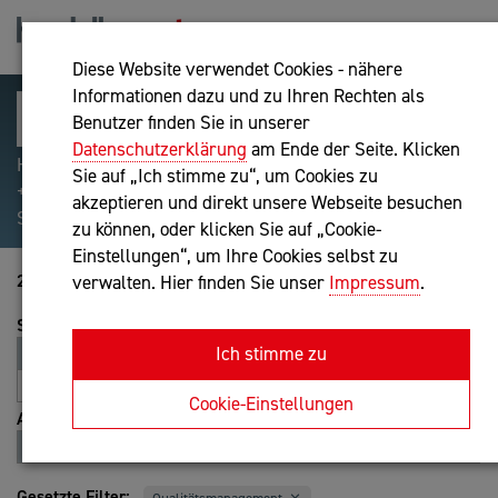
Diese Website verwendet Cookies - nähere
Informationen dazu und zu Ihren Rechten als
Benutzer finden Sie in unserer
Datenschutzerklärung
am Ende der Seite. Klicken
Hilfreiche Suchparameter: Begriff einschließen:
Sie auf „Ich stimme zu“, um Cookies zu
+webshop, Begriff ausschließen: -webshop, Exakter
akzeptieren und direkt unsere Webseite besuchen
Suchbegriff: "internet of things"
zu können, oder klicken Sie auf „Cookie-
Einstellungen“, um Ihre Cookies selbst zu
201-220 von 237
verwalten. Hier finden Sie unser
Impressum
.
Sortierung
Ich stimme zu
Relevanz
Entfernung
A-Z
Z-A
Cookie-Einstellungen
Ansicht
Liste
Karte
Gesetzte Filter: