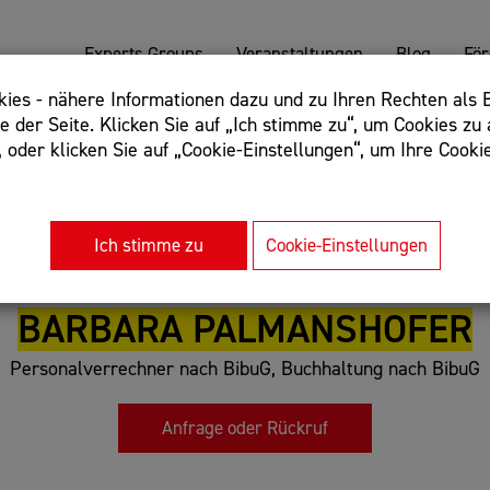
Experts Groups
Veranstaltungen
Blog
Fö
es - nähere Informationen dazu und zu Ihren Rechten als B
 der Seite. Klicken Sie auf „Ich stimme zu“, um Cookies zu 
oder klicken Sie auf „Cookie-Einstellungen“, um Ihre Cookie
: Begriff einschließen: +webshop, Begriff ausschließen: -we
rnet of things"
Ich stimme zu
Cookie-Einstellungen
BARBARA PALMANSHOFER
Personalverrechner nach BibuG, Buchhaltung nach BibuG
Anfrage oder Rückruf