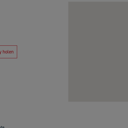
y holen
ate