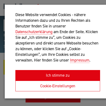
Diese Website verwendet Cookies - nähere
Informationen dazu und zu Ihren Rechten als
Benutzer finden Sie in unserer
Datenschutzerklärung
am Ende der Seite. Klicken
Hilfreiche Suchparameter: Begriff einschließen:
Sie auf „Ich stimme zu“, um Cookies zu
+webshop, Begriff ausschließen: -webshop, Exakter
akzeptieren und direkt unsere Webseite besuchen
Suchbegriff: "internet of things"
zu können, oder klicken Sie auf „Cookie-
Einstellungen“, um Ihre Cookies selbst zu
verwalten. Hier finden Sie unser
Impressum
.
MANUEL LUDWIG
GUMPENBERGER, MBA
Ich stimme zu
Personalverrechner nach BibuG, Unternehmensberatung,
Buchhaltung nach BibuG
Cookie-Einstellungen
Anfrage oder Rückruf