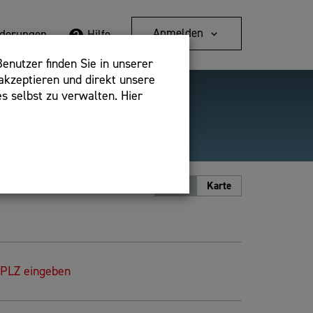
Anmelden
rderungen
Hilfe
enutzer finden Sie in unserer
akzeptieren und direkt unsere
s selbst zu verwalten. Hier
Detailsuche
bshop,
Ansicht
Liste
Karte
 PLZ eingeben