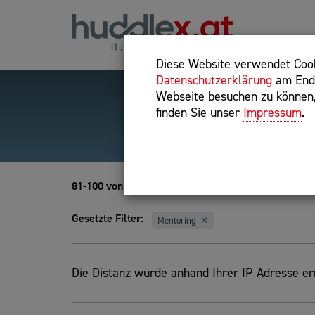
Diese Website verwendet Cooki
Datenschutzerklärung
am Ende
Webseite besuchen zu können, 
finden Sie unser
Impressum
.
Hilfreiche Suchparameter
Exakter Suchbegriff: "inte
81-100 von 112
Gesetzte Filter:
Mentoring
Die Distanz wurde anhand Ihrer IP Adresse erm