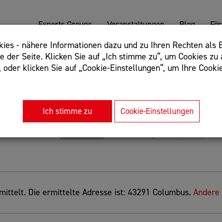
Experts Groups
Veranstaltungen
Blog
Fö
es - nähere Informationen dazu und zu Ihren Rechten als B
 der Seite. Klicken Sie auf „Ich stimme zu“, um Cookies zu 
oder klicken Sie auf „Cookie-Einstellungen“, um Ihre Cookie
: Begriff einschließen: +webshop, Begriff ausschließen: -we
rnet of things"
Ich stimme zu
Cookie-Einstellungen
Sortierung
Relevanz
Entfernung
A-Z
Z-A
ittelt. Die ermittelte Adresse ist: 43291 Columbus.
Andere