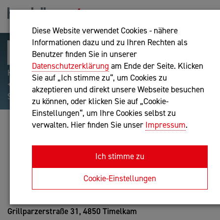
Diese Website verwendet Cookies - nähere
Informationen dazu und zu Ihren Rechten als
Benutzer finden Sie in unserer
Datenschutzerklärung
am Ende der Seite. Klicken
Hilfreiche Suchparameter: Begriff einschließen:
Sie auf „Ich stimme zu“, um Cookies zu
+webshop, Begriff ausschließen: -webshop, Exakter
akzeptieren und direkt unsere Webseite besuchen
Suchbegriff: "internet of things"
zu können, oder klicken Sie auf „Cookie-
Einstellungen“, um Ihre Cookies selbst zu
verwalten. Hier finden Sie unser
Impressum
.
DI ANDREAS SCHÖBEL
Unternehmensberatung
Ich stimme zu
Anfrage oder Rückruf
Cookie-Einstellungen
Grillparzerstraße 31,
4850 Timelkam