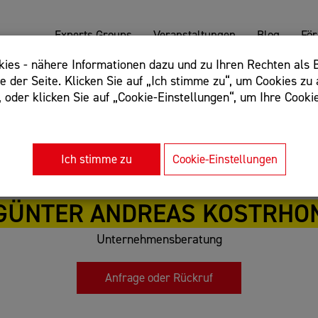
Experts Groups
Veranstaltungen
Blog
Fö
es - nähere Informationen dazu und zu Ihren Rechten als B
 der Seite. Klicken Sie auf „Ich stimme zu“, um Cookies zu 
oder klicken Sie auf „Cookie-Einstellungen“, um Ihre Cookie
: Begriff einschließen: +webshop, Begriff ausschließen: -we
rnet of things"
Ich stimme zu
Cookie-Einstellungen
GÜNTER ANDREAS KOSTRHO
Unternehmensberatung
Anfrage oder Rückruf