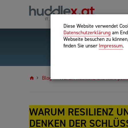
Diese Website verwendet Cooki
Datenschutzerklärung
am Ende
Webseite besuchen zu können, 
finden Sie unser
Impressum
.
Hilfreiche Suchparameter
Exakter Suchbegriff: "inte
Blog
Warum Resilienz und nicht posit
WARUM RESILIENZ UN
DENKEN DER SCHLÜSS