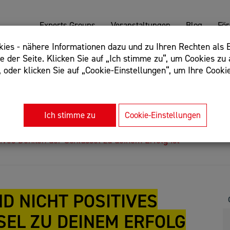
Experts Groups
Veranstaltungen
Blog
Fö
es - nähere Informationen dazu und zu Ihren Rechten als B
 der Seite. Klicken Sie auf „Ich stimme zu“, um Cookies zu 
oder klicken Sie auf „Cookie-Einstellungen“, um Ihre Cookie
: Begriff einschließen: +webshop, Begriff ausschließen: -we
rnet of things"
Ich stimme zu
Cookie-Einstellungen
ives Denken der Schlüssel zu deinem Erfolg ist
D NICHT POSITIVES
EL ZU DEINEM ERFOLG