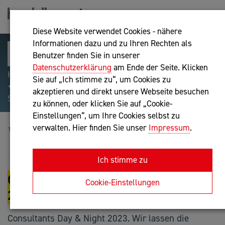
Diese Website verwendet Cookies - nähere
Informationen dazu und zu Ihren Rechten als
Benutzer finden Sie in unserer
Datenschutzerklärung
am Ende der Seite. Klicken
Hilfreiche Suchparameter: Begriff einschließen:
Sie auf „Ich stimme zu“, um Cookies zu
+webshop, Begriff ausschließen: -webshop, Exakter
akzeptieren und direkt unsere Webseite besuchen
Suchbegriff: "internet of things"
zu können, oder klicken Sie auf „Cookie-
Einstellungen“, um Ihre Cookies selbst zu
Blog
verwalten. Hier finden Sie unser
Impressum
.
Consultants Day and Night 2023 in Bildern
Ich stimme zu
CONSULTANTS DAY AND NIGHT
Cookie-Einstellungen
2023 IN BILDERN
Consultants Day & Night 2023. Wir lassen die