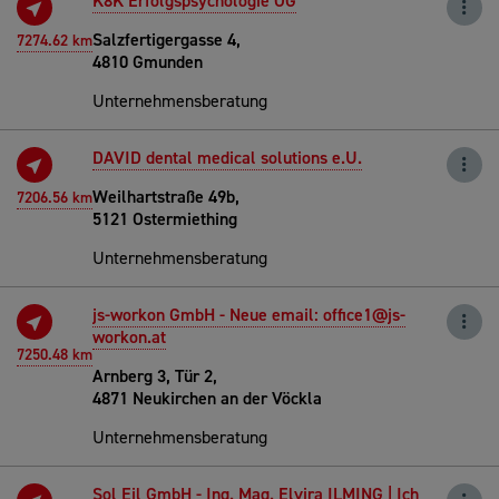
K8K Erfolgspsychologie OG
Salzfertigergasse 4,
7274.62 km
4810 Gmunden
Unternehmensberatung
DAVID dental medical solutions e.U.
Weilhartstraße 49b,
7206.56 km
5121 Ostermiething
Unternehmensberatung
js-workon GmbH - Neue email: office1@js-
workon.at
7250.48 km
Arnberg 3, Tür 2,
4871 Neukirchen an der Vöckla
Unternehmensberatung
Sol Eil GmbH - Ing. Mag. Elvira ILMING | Ich