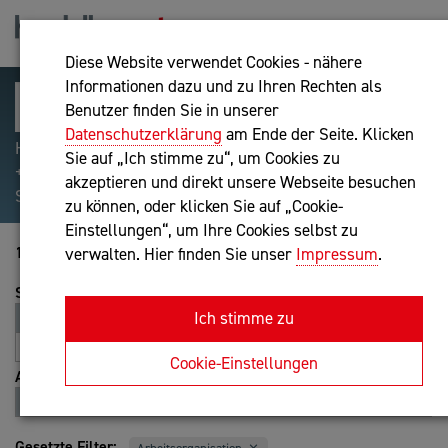
Diese Website verwendet Cookies - nähere
Informationen dazu und zu Ihren Rechten als
Benutzer finden Sie in unserer
Datenschutzerklärung
am Ende der Seite. Klicken
Hilfreiche Suchparameter: Begriff einschließen:
Sie auf „Ich stimme zu“, um Cookies zu
+webshop, Begriff ausschließen: -webshop, Exakter
akzeptieren und direkt unsere Webseite besuchen
Suchbegriff: "internet of things"
zu können, oder klicken Sie auf „Cookie-
Einstellungen“, um Ihre Cookies selbst zu
1-20 von 71
verwalten. Hier finden Sie unser
Impressum
.
Sortierung
Ich stimme zu
Relevanz
Entfernung
A-Z
Z-A
Cookie-Einstellungen
Ansicht
Liste
Karte
Gesetzte Filter: