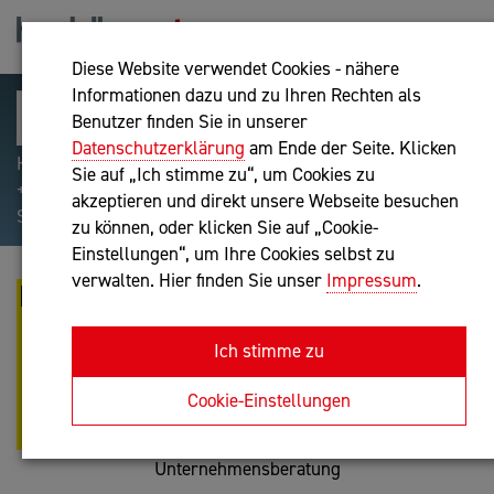
Diese Website verwendet Cookies - nähere
Informationen dazu und zu Ihren Rechten als
Benutzer finden Sie in unserer
Datenschutzerklärung
am Ende der Seite. Klicken
Hilfreiche Suchparameter: Begriff einschließen:
Sie auf „Ich stimme zu“, um Cookies zu
+webshop, Begriff ausschließen: -webshop, Exakter
akzeptieren und direkt unsere Webseite besuchen
Suchbegriff: "internet of things"
zu können, oder klicken Sie auf „Cookie-
Einstellungen“, um Ihre Cookies selbst zu
verwalten. Hier finden Sie unser
Impressum
.
DIPL.-HTL-ING. MANFRED GABRIEL
E.U. BAU U. IMMOBILIEN
Ich stimme zu
SACHVERSTÄNDIGER,
UNTERNEHMENSBERATER,
Cookie-Einstellungen
MEDIATOR
Unternehmensberatung