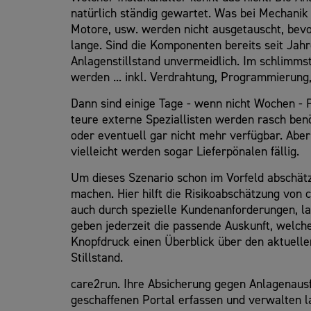
natürlich ständig gewartet. Was bei Mechanik 
Motore, usw. werden nicht ausgetauscht, bevor 
lange. Sind die Komponenten bereits seit Jahr
Anlagenstillstand unvermeidlich. Im schlimmst
werden ... inkl. Verdrahtung, Programmierung
Dann sind einige Tage - wenn nicht Wochen - P
teure externe Speziallisten werden rasch benöti
oder eventuell gar nicht mehr verfügbar. Aber
vielleicht werden sogar Lieferpönalen fällig.
Um dieses Szenario schon im Vorfeld abschätz
machen. Hier hilft die Risikoabschätzung von 
auch durch spezielle Kundenanforderungen, la
geben jederzeit die passende Auskunft, welch
Knopfdruck einen Überblick über den aktuelle
Stillstand.
care2run. Ihre Absicherung gegen Anlagenausf
geschaffenen Portal erfassen und verwalten l