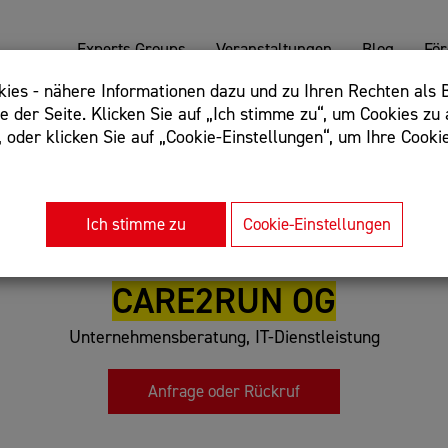
Experts Groups
Veranstaltungen
Blog
Fö
es - nähere Informationen dazu und zu Ihren Rechten als B
 der Seite. Klicken Sie auf „Ich stimme zu“, um Cookies zu 
oder klicken Sie auf „Cookie-Einstellungen“, um Ihre Cookie
: Begriff einschließen: +webshop, Begriff ausschließen: -we
rnet of things"
Ich stimme zu
Cookie-Einstellungen
CARE2RUN OG
Unternehmensberatung, IT-Dienstleistung
Anfrage oder Rückruf