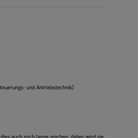
teuerungs- und Antriebstechnik)
l dies auch noch lange machen, daher wird sie