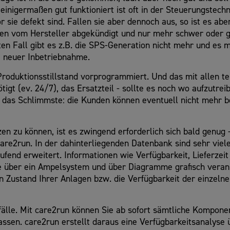
einigermaßen gut funktioniert ist oft in der Steuerungstec
sie defekt sind. Fallen sie aber dennoch aus, so ist es aber 
en vom Hersteller abgekündigt und nur mehr schwer oder gar
en Fall gibt es z.B. die SPS-Generation nicht mehr und es 
, neuer Inbetriebnahme.
roduktionsstillstand vorprogrammiert. Und das mit allen te
gt (ev. 24/7), das Ersatzteil - sollte es noch wo aufzutreibe
 das Schlimmste: die Kunden können eventuell nicht mehr be
en zu können, ist es zwingend erforderlich sich bald genug
care2run. In der dahinterliegenden Datenbank sind sehr vie
ufend erweitert. Informationen wie Verfügbarkeit, Lieferze
e über ein Ampelsystem und über Diagramme grafisch veransc
n Zustand Ihrer Anlagen bzw. die Verfügbarkeit der einzel
älle. Mit care2run können Sie ab sofort sämtliche Kompone
assen. care2run erstellt daraus eine Verfügbarkeitsanalyse