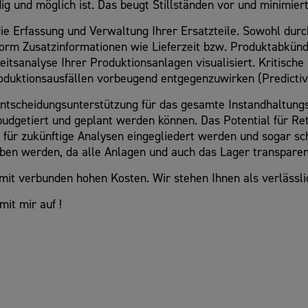
ig und möglich ist. Das beugt Stillständen vor und minimier
e Erfassung und Verwaltung Ihrer Ersatzteile. Sowohl durch
form Zusatzinformationen wie Lieferzeit bzw. Produktabkünd
eitsanalyse Ihrer Produktionsanlagen visualisiert. Kritisch
oduktionsausfällen vorbeugend entgegenzuwirken (Predictiv
e Entscheidungsunterstützung für das gesamte Instandhaltun
dgetiert und geplant werden können. Das Potential für Retro
für zukünftige Analysen eingegliedert werden und sogar sc
n werden, da alle Anlagen und auch das Lager transparent
mit verbunden hohen Kosten. Wir stehen Ihnen als verlässlic
it mir auf !