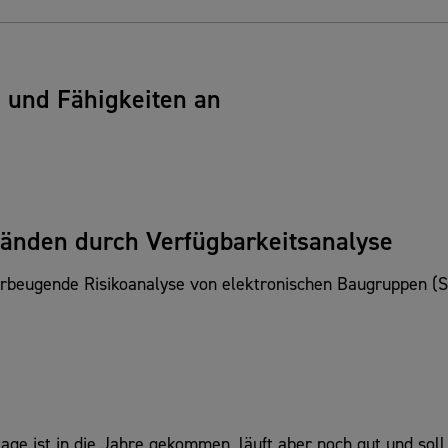
n und Fähigkeiten an
tänden durch Verfügbarkeitsanalyse
orbeugende Risikoanalyse von elektronischen Baugruppen (S
lage ist in die Jahre gekommen, läuft aber noch gut und sol