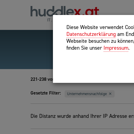
Diese Website verwendet Cooki
Datenschutzerklärung
am Ende
Webseite besuchen zu können, 
finden Sie unser
Impressum
.
Hilfreiche Suchparameter
Exakter Suchbegriff: "inte
221-238 von 238
Gesetzte Filter:
Unternehmensnachfolge
Die Distanz wurde anhand Ihrer IP Adresse erm