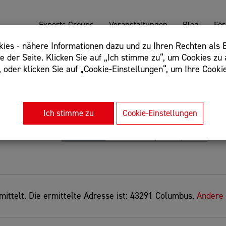
Experts Groups
Veranstaltungen
Blog
Fö
es - nähere Informationen dazu und zu Ihren Rechten als B
 der Seite. Klicken Sie auf „Ich stimme zu“, um Cookies zu 
oder klicken Sie auf „Cookie-Einstellungen“, um Ihre Cookie
: Begriff einschließen: +webshop, Begriff ausschließen: -we
rnet of things"
Ich stimme zu
Cookie-Einstellungen
Sortierung
Relevanz
Entfernung
A-Z
Z-A
ittelt. Die ermittelte Adresse ist: 43291 Columbus.
Andere