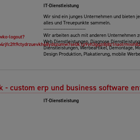
IT-Dienstleistung
Wir sind ein junges Unternehmen und bieten j
alles und Treuepunkte sammeln.
---------------------------
Wir arbeiten auch mit anderen Unternehmen
wko-logout?
Web Dienstleistungen, Diagnose Dienstleistun
4rjfc2ft9ctydrzuevkh68ydszumw7se0k1p9vh3gqzi8j8z1naolrmioh82
Dienstleistungen, Werbeartikel, Demontage, 
Design Produktion, Plakatierung, mobile Werb
k - custom erp und business software e
IT-Dienstleistung