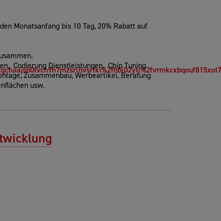
eden Monatsanfang bis 10 Tag, 20% Rabatt auf
 zusammen.
gen, Codierung Dienstleistungen, Chip Tuning
gcfuiajsb0tvch9h7mzsrlnvsrfki%2fhbl02ytj%2fvrmkcxbqouf815xot
Montage, Zusammenbau, Werbeartikel, Beratung
enflächen usw.
ntwicklung