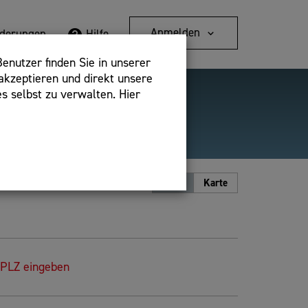
Anmelden
rderungen
Hilfe
enutzer finden Sie in unserer
akzeptieren und direkt unsere
s selbst zu verwalten. Hier
Detailsuche
bshop,
Ansicht
Liste
Karte
 PLZ eingeben