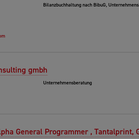
Bilanzbuchhaltung nach BibuG, Unternehmensb
com
onsulting gmbh
Unternehmensberatung
lpha General Programmer , Tantalprint,