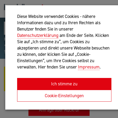
Diese Website verwendet Cookies - nähere
Informationen dazu und zu Ihren Rechten als
Benutzer finden Sie in unserer
Datenschutzerklärung
am Ende der Seite. Klicken
Hilfreiche Suchparameter: Begriff einschließen:
Sie auf „Ich stimme zu“, um Cookies zu
+webshop, Begriff ausschließen: -webshop, Exakter
akzeptieren und direkt unsere Webseite besuchen
Suchbegriff: "internet of things"
zu können, oder klicken Sie auf „Cookie-
Einstellungen“, um Ihre Cookies selbst zu
verwalten. Hier finden Sie unser
Impressum
.
BERAT MEMEDI - ALPHA GENERAL
PROGRAMMER , TANTALPRINT,
Ich stimme zu
GENERAL WERBEAGENTUR
IT-Dienstleistung
Cookie-Einstellungen
Anfrage oder Rückruf