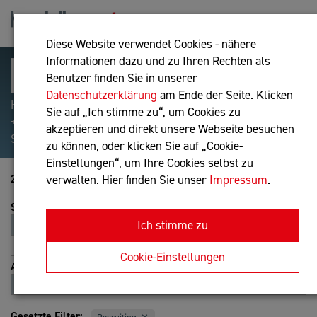
Diese Website verwendet Cookies - nähere
Informationen dazu und zu Ihren Rechten als
Benutzer finden Sie in unserer
Datenschutzerklärung
am Ende der Seite. Klicken
Hilfreiche Suchparameter: Begriff einschließen:
Sie auf „Ich stimme zu“, um Cookies zu
+webshop, Begriff ausschließen: -webshop, Exakter
akzeptieren und direkt unsere Webseite besuchen
Suchbegriff: "internet of things"
zu können, oder klicken Sie auf „Cookie-
Einstellungen“, um Ihre Cookies selbst zu
21-40 von 175
verwalten. Hier finden Sie unser
Impressum
.
Sortierung
Ich stimme zu
Relevanz
Entfernung
A-Z
Z-A
Cookie-Einstellungen
Ansicht
Liste
Karte
Gesetzte Filter: